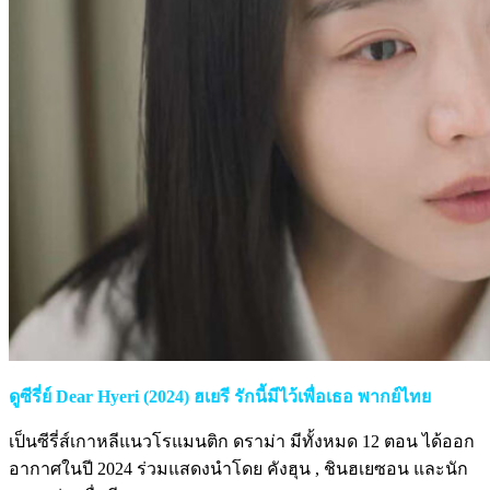
ดูซีรี่ย์ Dear Hyeri (2024) ฮเยรี รักนี้มีไว้เพื่อเธอ พากย์ไทย
เป็นซีรี่ส์เกาหลีแนวโรแมนติก ดราม่า มีทั้งหมด 12 ตอน ได้ออก
อากาศในปี 2024 ร่วมแสดงนำโดย คังฮุน , ชินฮเยซอน และนัก