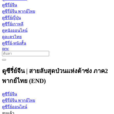
ดูซีรี่ย์จีน
ดูซีรี่ย์จีน พากย์ไทย
ดูซีรี่ย์ญี่ปุ่น
ดูซีรี่ย์เกาหลี
ดูหนังออนไลน์
ดูละครไทย
ดูซีรี่ย์-หนังสั้น
new
ดูซีรี่ย์จีน | สายลับสุดป่วนแห่งต้าซ่ง ภาค2
พากย์ไทย (END)
ดูซีรี่ย์จีน
ดูซีรี่ย์จีน พากย์ไทย
ดูซีรี่ย์ออนไลน์
จบแล้ว