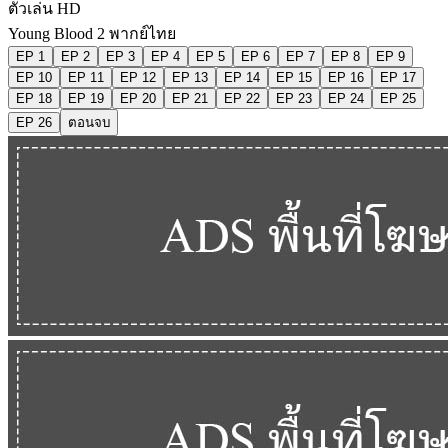
ตัวเล่น HD
Young Blood 2 พากย์ไทย
EP 1
EP 2
EP 3
EP 4
EP 5
EP 6
EP 7
EP 8
EP 9
EP 10
EP 11
EP 12
EP 13
EP 14
EP 15
EP 16
EP 17
EP 18
EP 19
EP 20
EP 21
EP 22
EP 23
EP 24
EP 25
EP 26
ตอนจบ