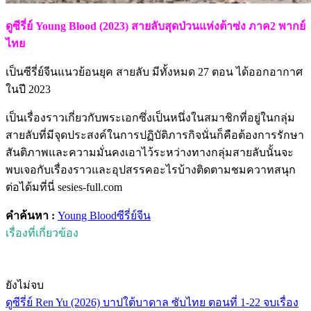
ดูซีรี่ย์ Young Blood (2023) สายลับสุดป่วนแห่งต้าซ่ง ภาค2 พากย์
ไทย
เป็นซีรี่ย์จีนแนวย้อนยุค สายลับ มีทั้งหมด 27 ตอน ได้ออกอากาศ
ในปี 2023
เป็นเรื่องราวเกี่ยวกับพระเอกซึ่งเป็นหนึ่งในสมาชิกที่อยู่ในกลุ่ม
สายลับที่มีจุดประสงค์ในการปฏิบัติภารกิจนั่นก็คือต้องการรักษา
สันติภาพและความมั่นคงเอาไว้ระหว่างทางกลุ่มสายลับนั้นจะ
พบเจอกับเรื่องราวและอุปสรรคอะไรบ้างติดตามชมควาทสนุก
ต่อได้มที่นี่ sesies-full.com
คำค้นหา :
Young Blood
ซีรี่ย์จีน
เรื่องที่เกี่ยวข้อง
ยังไม่จบ
ดูซีรี่ย์ Ren Yu (2026) บาปใต้บาดาล ซับไทย ตอนที่ 1-22 จบเรื่อง