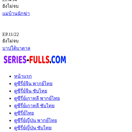
ยังไม่จบ
แม่บ้านนักฆ่า
EP.11/22
ยังไม่จบ
บาปใต้บาดาล
หน้าแรก
ดูซีรี่ย์จีน พากย์ไทย
ดูซีรี่ย์จีน ซับไทย
ดูซีรี่ย์เกาหลี พากย์ไทย
ดูซีรี่ย์เกาหลี ซับไทย
ดูซีรี่ย์ไทย
ดูซีรี่ย์ญี่ปุ่น พากย์ไทย
ดูซีรี่ย์ญี่ปุ่น ซับไทย