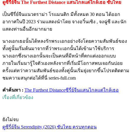
ดูซีรี่ย์จีน The Furthest Distance แสนไกลแต่ใกล้เธอ ซับไทย
เป็นซีรี่ย์จีนแนวดราม่า โรแมนติก มีทั้งหมด 30 ตอน ได้ออก
อากาศในปี 2023 ร่วมแสดงนำโดย จางอวิ๋นเซิง , จงฉู่ซี และนัก
แสดงท่านอื่นอีกมากมาย
นางเอกเธอนั้นได้หลงรักพระเอกอย่างจังโดยความสัมพันธ์ของ
ทั้งคู่นั้นเริ่มต้นมาจากที่ว่าพระเอกนั้นได้เข้ามาใช้บริการ
นางเอกซึ่งนางเอกนั้นจะเป็นคนที่มีหน้าที่ตกแต่งออกแบบ
ภายในเริ่มมารู้ใจตัวเองหลังจากที่เริ่มมีโอกาสพบเจอกันบ่อย
ครั้งแต่ทว่าความสัมพันธ์ของทั้งคู่นั้นเริ่มยุ่งยากขึ้นโปรดติดตาม
ชมความสนุกต่อได้ที่นี่ series-full.com
คำค้นหา :
The Furthest Distance
ซีรี่ย์จีน
แสนไกลแต่ใกล้เธอ
เรื่องที่เกี่ยวข้อง
ยังไม่จบ
ดูซีรี่ย์จีน Serendipity (2026) ซับไทย ครบทุกตอน