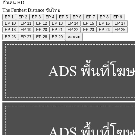
ตัวเล่น HD
The Furthest Distance ซับไทย
EP 1
EP 2
EP 3
EP 4
EP 5
EP 6
EP 7
EP 8
EP 9
EP 10
EP 11
EP 12
EP 13
EP 14
EP 15
EP 16
EP 17
EP 18
EP 19
EP 20
EP 21
EP 22
EP 23
EP 24
EP 25
EP 26
EP 27
EP 28
EP 29
ตอนจบ