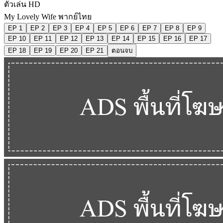
ตัวเล่น HD
My Lovely Wife พากย์ไทย
EP 1
EP 2
EP 3
EP 4
EP 5
EP 6
EP 7
EP 8
EP 9
EP 10
EP 11
EP 12
EP 13
EP 14
EP 15
EP 16
EP 17
EP 18
EP 19
EP 20
EP 21
ตอนจบ