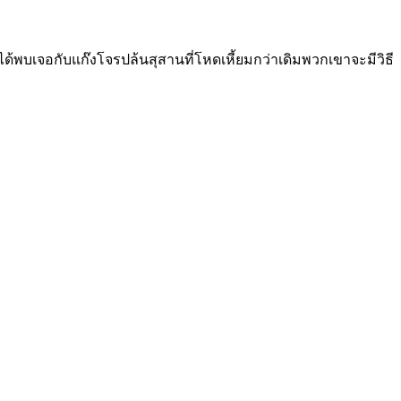
าได้พบเจอกับแก๊งโจรปล้นสุสานที่โหดเหี้ยมกว่าเดิมพวกเขาจะมีวิธี