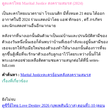
ดูละครไทย Marital Justice สงครามสมรส (2024)
เป็นละครไทยแนวดราม่า โรแมนติก มีทั้งหมด 21 ตอน ได้ออก
อากาศในปี 2024 ร่วมแสดงนำโดย แอฟ ทักษอร , ตรี ภรภัทร
และนักแสดงท่านอื่นอีกมากมาย
หลังจากที่นางเอกนั้นผันตัวมาเป็นแม่บ้านและปรนนิบัติสามีของ
ตัวเองวันหนึ่งนั้นเธอก็ค้นพบว่าบ้านที่เธอกำลังจะอยู่นั้นสามีของ
เธอจะยกให้กับเมียใหม่ของตัวเองทำให้นางเอกนั้นต้องการที่จะ
ลุกขึ้นสู้เพื่อที่จะรักษาตัวเองกับลูกเอาไว้โดยระหว่างนั้นก็ได้
พระเอกคอยช่วยเหลือติดตามชมความสนุกต่อได้ที่นี่ series-
full.com
คำค้นหา :
Marital Justice
ละครย้อนหลัง
สงครามสมรส
เรื่องที่เกี่ยวข้อง
ยังไม่จบ
ดูซีรี่ย์ไทย Love Destiny 2026 (บุพเพสันนิวาส) ตอนที่1-10 (ตอน