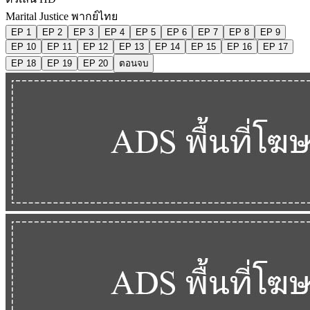
Marital Justice พากย์ไทย
EP 1
EP 2
EP 3
EP 4
EP 5
EP 6
EP 7
EP 8
EP 9
EP 10
EP 11
EP 12
EP 13
EP 14
EP 15
EP 16
EP 17
EP 18
EP 19
EP 20
ตอนจบ