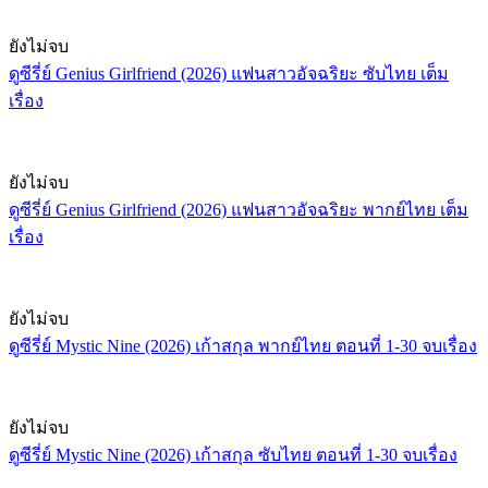
ยังไม่จบ
ดูซีรี่ย์ Genius Girlfriend (2026) แฟนสาวอัจฉริยะ ซับไทย เต็ม
เรื่อง
ยังไม่จบ
ดูซีรี่ย์ Genius Girlfriend (2026) แฟนสาวอัจฉริยะ พากย์ไทย เต็ม
เรื่อง
ยังไม่จบ
ดูซีรี่ย์ Mystic Nine (2026) เก้าสกุล พากย์ไทย ตอนที่ 1-30 จบเรื่อง
ยังไม่จบ
ดูซีรี่ย์ Mystic Nine (2026) เก้าสกุล ซับไทย ตอนที่ 1-30 จบเรื่อง