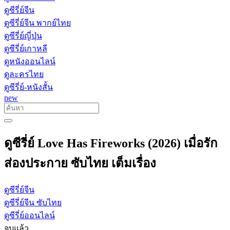
ดูซีรี่ย์จีน
ดูซีรี่ย์จีน พากย์ไทย
ดูซีรี่ย์ญี่ปุ่น
ดูซีรี่ย์เกาหลี
ดูหนังออนไลน์
ดูละครไทย
ดูซีรี่ย์-หนังสั้น
new
ดูซีรี่ย์ Love Has Fireworks (2026) เมื่อรัก
ส่องประกาย ซับไทย เต็มเรื่อง
ดูซีรี่ย์จีน
ดูซีรี่ย์จีน ซับไทย
ดูซีรี่ย์ออนไลน์
จบแล้ว