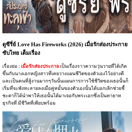
ดูซีรี่ย์ Love Has Fireworks (2026) เมื่อรักส่องประกาย
ซับไทย เต็มเรื่อง
เรื่องย่อ :
เมื่อรักส่องประกาย
เป็นเรื่องราวความวุ่นวายที่ได้เกิด
ขึ้นกับนางเอกหญิงสาวที่เคยวางแผนชีวิตของตัวเองไว้อย่างดี
และเป็นคนที่สู้งานมากๆวันนั้นแผนการการใช้ชีวิตของเธอนั้นก็
เริ่มที่จะพังทะลายลงเมื่อคู่หมั้นของตัวเองนั้นได้บอกเลิกช่วยชี้
ชะตาก็ได้นำพาให้เธอนั้นได้มาเจอกับพระเอกซึ่งเป็นทายาท
ธุรกิจที่ มีชีวิตที่เพียบพร้อม