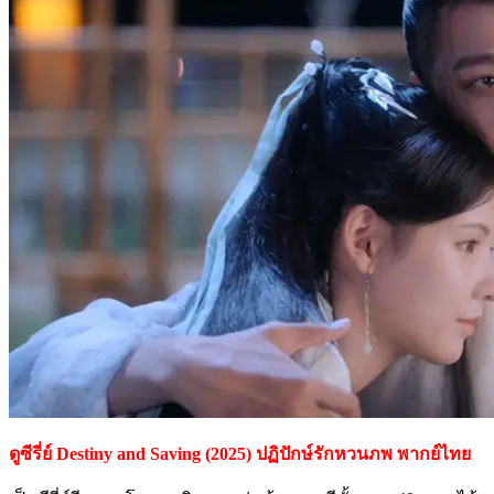
ดูซีรี่ย์ Destiny and Saving (2025) ปฏิปักษ์รักหวนภพ พากย์ไทย