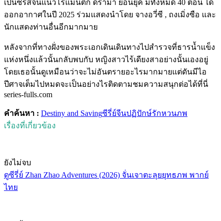
เป็นซีรี่ส์จีนแนวโรแมนติก ดราม่า ย้อนยุค มีทั้งหมด 40 ตอน ได้
ออกอากาศในปี 2025 ร่วมแสดงนำโดย จางอวี่ซี , ถงเมิ่งซือ และ
นักแสดงท่านอื่นอีกมากมาย
หลังจากที่ทางฝั่งของพระเอกเดินเดินทางไปสำรวจที่ธารน้ำแข็ง
แห่งหนึ่งแล้วนั้นกลับพบกับ หญิงสาวไร้เดียงสาอย่างนั้นเองอยู่
โดยเธอนั้นดูเหมือนว่าจะไม่อันตรายอะไรมากมายแต่ดันมีไอ
ปีศาจเต็มไปหมดจะเป็นอย่างไรติดตามชมความสนุกต่อได้ที่นี่
series-fulls.com
คำค้นหา :
Destiny and Saving
ซีรี่ย์จีน
ปฏิปักษ์รักหวนภพ
เรื่องที่เกี่ยวข้อง
ยังไม่จบ
ดูซีรี่ย์ Zhan Zhao Adventures (2026) จั่นเจาตะลุยยุทธภพ พากย์
ไทย