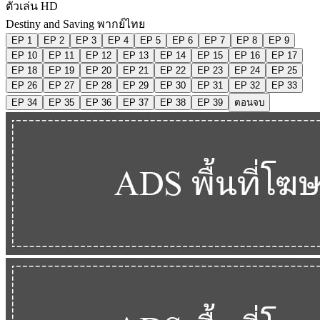
ตัวเล่น HD
Destiny and Saving พากย์ไทย
EP 1
EP 2
EP 3
EP 4
EP 5
EP 6
EP 7
EP 8
EP 9
EP 10
EP 11
EP 12
EP 13
EP 14
EP 15
EP 16
EP 17
EP 18
EP 19
EP 20
EP 21
EP 22
EP 23
EP 24
EP 25
EP 26
EP 27
EP 28
EP 29
EP 30
EP 31
EP 32
EP 33
EP 34
EP 35
EP 36
EP 37
EP 38
EP 39
ตอนจบ