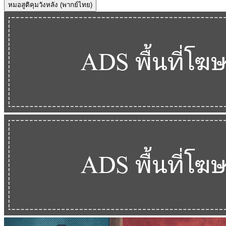
หมอสูติคุมวังหลัง (พากย์ไทย)