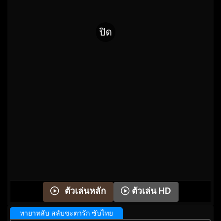
ปิด
ตัวเล่น HD
ตัวเล่นหลัก
ทายาทลับ สลับชะตารัก ซับไทย