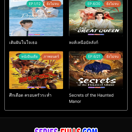
EP.1/12
ยังไม่จบ
EP.6/20
ยังไม่จบ
เติมฝันในใจเธอ
หงส์เหนือบัลลังก์
หนังอินเดีย
ภาพยนตร์
EP.6/21
ยังไม่จบ
ศึกเดือด ครอบครัวระห่ำ
Secrets of the Haunted
Manor