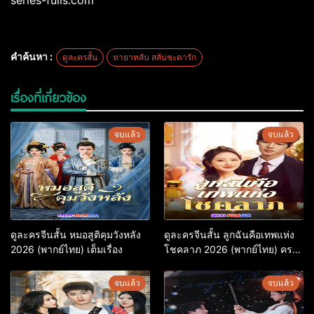
series-fulls.com
คำค้นหา :
ดูละครสั้น
ทายาทลับ สลับชะตารัก
เรื่องที่เกี่ยวข้อง
จบแล้ว
จบแล้ว
ดูละครจีนสั้น หมอสูติคุมวังหลัง
ดูละครจีนสั้น ลูกฉันคือเทพแห่ง
2026 (พากย์ไทย) เต็มเรื่อง
โชคลาภ 2026 (พากย์ไทย) ครบ
ทุกตอน
จบแล้ว
จบแล้ว