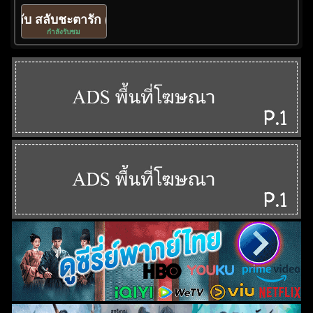
ทลับ สลับชะตารัก (ซับไทย).ts
กำลังรับชม