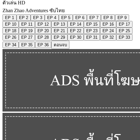
ตัวเล่น HD
Zhan Zhao Adventures ซับไทย
EP 1
EP 2
EP 3
EP 4
EP 5
EP 6
EP 7
EP 8
EP 9
EP 10
EP 11
EP 12
EP 13
EP 14
EP 15
EP 16
EP 17
EP 18
EP 19
EP 20
EP 21
EP 22
EP 23
EP 24
EP 25
EP 26
EP 27
EP 28
EP 29
EP 30
EP 31
EP 32
EP 33
EP 34
EP 35
EP 36
ตอนจบ