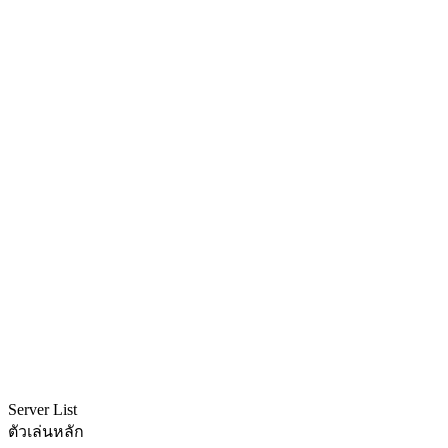
Server List
ตัวเล่นหลัก