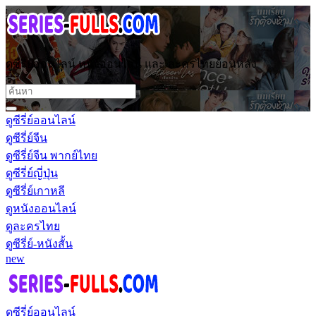
ดูซีรี่ย์ออนไลน์ หนังออนไลน์ และ ละครไทยย้อนหลัง
ดูซีรี่ย์ออนไลน์
ดูซีรี่ย์จีน
ดูซีรี่ย์จีน พากย์ไทย
ดูซีรี่ย์ญี่ปุ่น
ดูซีรี่ย์เกาหลี
ดูหนังออนไลน์
ดูละครไทย
ดูซีรี่ย์-หนังสั้น
new
ดูซีรี่ย์ออนไลน์