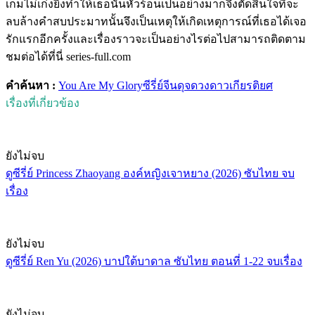
เกมไม่เก่งยิ่งทำให้เธอนั้นหัวร้อนเป็นอย่างมากจึงตัดสินใจที่จะ
ลบล้างคำสบประมาทนั้นจึงเป็นเหตุให้เกิดเหตุการณ์ที่เธอได้เจอ
รักแรกอีกครั้งและเรื่องราวจะเป็นอย่างไรต่อไปสามารถติดตาม
ชมต่อได้ที่นี่ series-full.com
คำค้นหา :
You Are My Glory
ซีรี่ย์จีน
ดุจดวงดาวเกียรติยศ
เรื่องที่เกี่ยวข้อง
ยังไม่จบ
ดูซีรี่ย์ Princess Zhaoyang องค์หญิงเจาหยาง (2026) ซับไทย จบ
เรื่อง
ยังไม่จบ
ดูซีรี่ย์ Ren Yu (2026) บาปใต้บาดาล ซับไทย ตอนที่ 1-22 จบเรื่อง
ยังไม่จบ