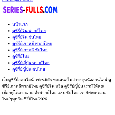
หน้าแรก
ดูซีรี่ย์จีน พากย์ไทย
ดูซีรี่ย์จีน ซับไทย
ดูซีรี่ย์เกาหลี พากย์ไทย
ดูซีรี่ย์เกาหลี ซับไทย
ดูซีรี่ย์ไทย
ดูซีรี่ย์ญี่ปุ่น พากย์ไทย
ดูซีรี่ย์ญี่ปุ่น ซับไทย
เว็บดูซีรี่ย์ออนไลน์ series-fulls ขอเสนอไม่ว่าจะดูหนังออนไลน์ ดู
ซีรีย์เกาหลีพากย์ไทย ดูซีรีย์จีน หรือ ดูซีรีย์ญี่ปุ่น เรามีให้คุณ
เลือกดูได้มากมาย ทั้งพากย์ไทย และ ซับไทย เราอัพเดทตอน
ใหม่ๆทุกวัน ซีรี่ย์ใหม่2026