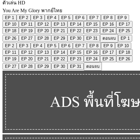
ตัวเล่น HD
You Are My Glory พากย์ไทย
EP 1
EP 2
EP 3
EP 4
EP 5
EP 6
EP 7
EP 8
EP 9
EP 10
EP 11
EP 12
EP 13
EP 14
EP 15
EP 16
EP 17
EP 18
EP 19
EP 20
EP 21
EP 22
EP 23
EP 24
EP 25
EP 26
EP 27
EP 28
EP 29
EP 30
EP 31
ตอนจบ
EP 1
EP 2
EP 3
EP 4
EP 5
EP 6
EP 7
EP 8
EP 9
EP 10
EP 11
EP 12
EP 13
EP 14
EP 15
EP 16
EP 17
EP 18
EP 19
EP 20
EP 21
EP 22
EP 23
EP 24
EP 25
EP 26
EP 27
EP 28
EP 29
EP 30
EP 31
ตอนจบ