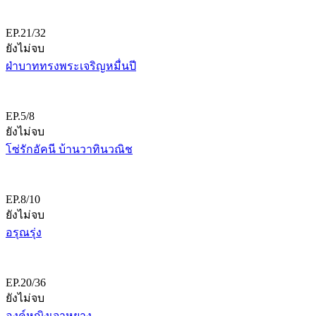
EP.21/32
ยังไม่จบ
ฝ่าบาททรงพระเจริญหมื่นปี
EP.5/8
ยังไม่จบ
โซ่รักอัคนี บ้านวาทินวณิช
EP.8/10
ยังไม่จบ
อรุณรุ่ง
EP.20/36
ยังไม่จบ
องค์หญิงเจาหยาง