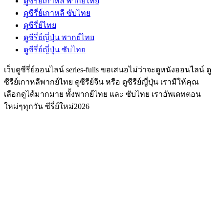
ดูซีรี่ย์เกาหลี พากย์ไทย
ดูซีรี่ย์เกาหลี ซับไทย
ดูซีรี่ย์ไทย
ดูซีรี่ย์ญี่ปุ่น พากย์ไทย
ดูซีรี่ย์ญี่ปุ่น ซับไทย
เว็บดูซีรี่ย์ออนไลน์ series-fulls ขอเสนอไม่ว่าจะดูหนังออนไลน์ ดู
ซีรีย์เกาหลีพากย์ไทย ดูซีรีย์จีน หรือ ดูซีรีย์ญี่ปุ่น เรามีให้คุณ
เลือกดูได้มากมาย ทั้งพากย์ไทย และ ซับไทย เราอัพเดทตอน
ใหม่ๆทุกวัน ซีรี่ย์ใหม่2026