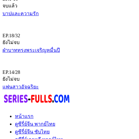
จบแล้ว
บาปและความรัก
EP.18/32
ยังไม่จบ
ฝ่าบาททรงพระเจริญหมื่นปี
EP.14/28
ยังไม่จบ
แฟนสาวอัจฉริยะ
หน้าแรก
ดูซีรี่ย์จีน พากย์ไทย
ดูซีรี่ย์จีน ซับไทย