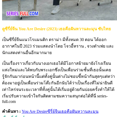
ดูซีรี่ย์จีน You Are Desire (2023) เธอคือฝันหวานละมุน ซับไทย
เป็นซีรี่ย์จีนแนวโรแมนติก ดราม่า มีทั้งหมด 30 ตอน ได้ออก
อากาศในปี 2023 ร่วมแสดงนำโดย โจวอี้หราน , จวงต๋าเฟย และ
นักแสดงท่านอื่นอีกมากมาย
เป็นเรื่องราวเกี่ยวกับนางเอกเธอได้มีโอกาสย้ายมายังโรงเรียน
แห่งใหม่และได้พบกับพระเอกซึ่งเป็นเพื่อนร่วมชั้นที่เธอนั้นเคย
รู้จักกันมาก่อนหน้านี้แต่ทั้งคู่นั้นต่างไม่ชอบขี้หน้ากันสุดๆแต่ทว่า
ต้องมาอยู่เป็นเพื่อนร่วมโต๊ะกันอีกนับได้ว่าเป็นเรื่องที่ไม่น่ายินดี
เท่าไหร่จนระยะเวลาที่ทั้งคู่นั้นได้เริ่มอยู่ด้วยกันบ่อยครั้งทำให้ได้
เริ่มปรับความเข้าใจกันติดตามชมความสนุกต่อได้ที่นี่ series-
full.com
คำค้นหา :
You Are Desire
ซีรี่ย์จีน
เธอคือฝันหวานละมุน