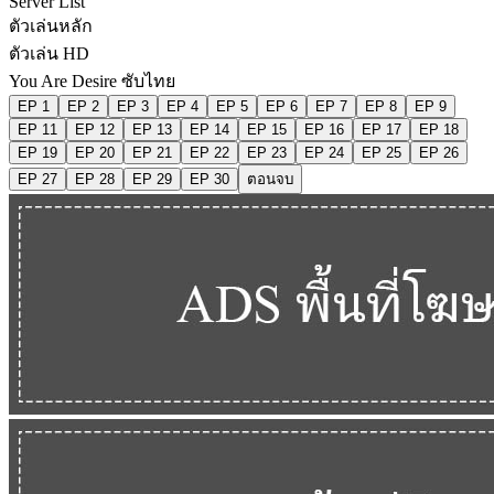
Server List
ตัวเล่นหลัก
ตัวเล่น HD
You Are Desire ซับไทย
EP 1
EP 2
EP 3
EP 4
EP 5
EP 6
EP 7
EP 8
EP 9
EP 11
EP 12
EP 13
EP 14
EP 15
EP 16
EP 17
EP 18
EP 19
EP 20
EP 21
EP 22
EP 23
EP 24
EP 25
EP 26
EP 27
EP 28
EP 29
EP 30
ตอนจบ