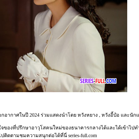
ด้ออกอากาศในปี 2024 ร่วมแสดงนำโดย หวังหยาง , หวังอี้ป๋อ และนั
องที่ปรึกษาอาวุโสคนใหม่ของธนาคารกลางได้และได้เข้าไปทำงานที่น
ติดตามชมความสนุกต่อได้ที่นี่ series-full.com