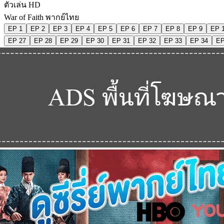
ตัวเล่น HD
War of Faith พากย์ไทย
EP 1
EP 2
EP 3
EP 4
EP 5
EP 6
EP 7
EP 8
EP 9
EP 
EP 27
EP 28
EP 29
EP 30
EP 31
EP 32
EP 33
EP 34
EP