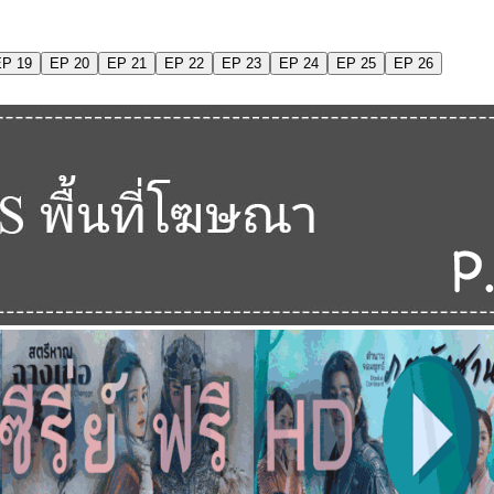
EP 19
EP 20
EP 21
EP 22
EP 23
EP 24
EP 25
EP 26