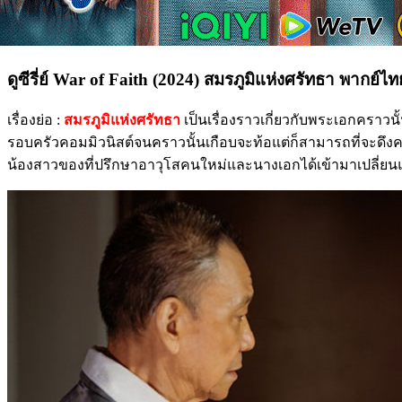
ดูซีรี่ย์ War of Faith (2024) สมรภูมิแห่งศรัทธา พากย์ไ
เรื่องย่อ :
สมรภูมิแห่งศรัทธา
เป็นเรื่องราวเกี่ยวกับพระเอกคราว
รอบครัวคอมมิวนิสต์จนคราวนั้นเกือบจะท้อแต่ก็สามารถที่จะดึงคว
น้องสาวของที่ปรึกษาอาวุโสคนใหม่และนางเอกได้เข้ามาเปลี่ยน