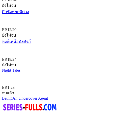
ยังไม่จบ
ศึกชิงหยกพิศวง
EP.12/20
ยังไม่จบ
หงส์เหนือบัลลังก์
EP.19/24
ยังไม่จบ
Night Tales
EP.1-23
จบแล้ว
Being An Undercover Agent