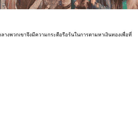
ั้นกลางพวกเขาจึงมีความกระตือรือร้นในการตามหาเงินทองเพื่อที่