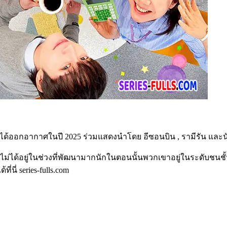
 ตอน ได้ออกอากาศในปี 2025 ร่วมแสดงนำโดย อีซอนบิน , รามีรัน แล
งไม่ได้อยู่ในช่วงที่พัฒนามากนักในตอนนั้นพวกเขาอยู่ในระดับชนชั้
ี่ series-fulls.com