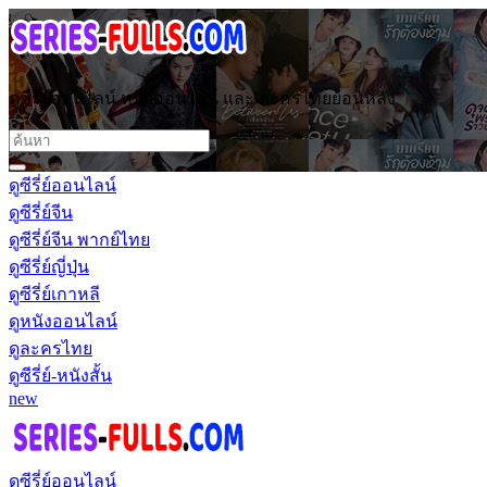
ดูซีรี่ย์ออนไลน์ หนังออนไลน์ และ ละครไทยย้อนหลัง
ดูซีรี่ย์ออนไลน์
ดูซีรี่ย์จีน
ดูซีรี่ย์จีน พากย์ไทย
ดูซีรี่ย์ญี่ปุ่น
ดูซีรี่ย์เกาหลี
ดูหนังออนไลน์
ดูละครไทย
ดูซีรี่ย์-หนังสั้น
new
ดูซีรี่ย์ออนไลน์