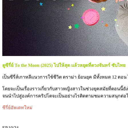
ดูซีรี่ย์ To the Moon (2025) ไปให้สุด แล้วหยุดที่ดวงจันทร์ ซับไทย
เป็นซีรี่ส์เกาหลีแนวการใช้ชีวิต ดราม่า ย้อนยุค มีทั้งหมด 12
โดยจะเป็นเรื่องราวเกี่ยวกับสาวหญิงสาวในช่วงยุคสมัยที่ตอนนี้ยั
จนนำไปสู่องค์การคริปโตจะเป็นอย่างไรติดตามชมความสนุกต่อได้ที่น
ซีรี่ย์อัพเดทใหม่
EP.10/24