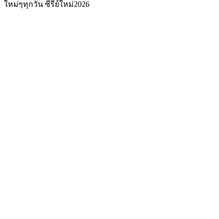
ใหม่ๆทุกวัน ซีรี่ย์ใหม่2026