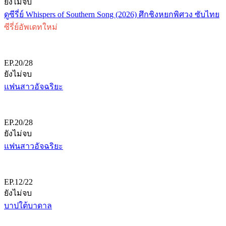
ยังไม่จบ
ดูซีรี่ย์ Whispers of Southern Song (2026) ศึกชิงหยกพิศวง ซับไทย
ซีรี่ย์อัพเดทใหม่
EP.20/28
ยังไม่จบ
แฟนสาวอัจฉริยะ
EP.20/28
ยังไม่จบ
แฟนสาวอัจฉริยะ
EP.12/22
ยังไม่จบ
บาปใต้บาดาล