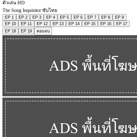
ตัวเล่น HD
The Song Inquisitor ซับไทย
EP 1
EP 2
EP 3
EP 4
EP 5
EP 6
EP 7
EP 8
EP 9
EP 10
EP 11
EP 12
EP 13
EP 14
EP 15
EP 16
EP 17
EP 18
EP 19
ตอนจบ