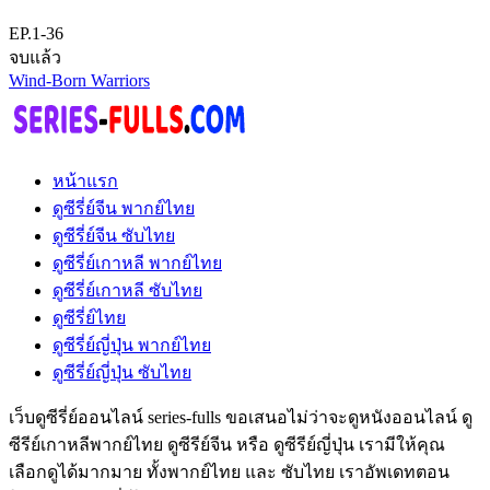
EP.1-36
จบแล้ว
Wind-Born Warriors
หน้าแรก
ดูซีรี่ย์จีน พากย์ไทย
ดูซีรี่ย์จีน ซับไทย
ดูซีรี่ย์เกาหลี พากย์ไทย
ดูซีรี่ย์เกาหลี ซับไทย
ดูซีรี่ย์ไทย
ดูซีรี่ย์ญี่ปุ่น พากย์ไทย
ดูซีรี่ย์ญี่ปุ่น ซับไทย
เว็บดูซีรี่ย์ออนไลน์ series-fulls ขอเสนอไม่ว่าจะดูหนังออนไลน์ ดู
ซีรีย์เกาหลีพากย์ไทย ดูซีรีย์จีน หรือ ดูซีรีย์ญี่ปุ่น เรามีให้คุณ
เลือกดูได้มากมาย ทั้งพากย์ไทย และ ซับไทย เราอัพเดทตอน