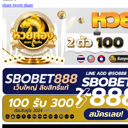
share
tweet
share