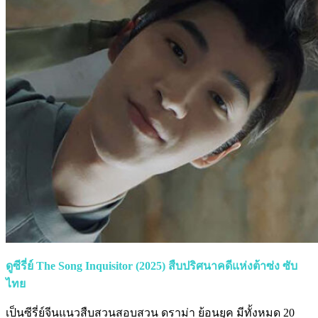
ดูซีรี่ย์ The Song Inquisitor (2025) สืบปริศนาคดีแห่งต้าซ่ง ซับ
ไทย
เป็นซีรี่ย์จีนแนวสืบสวนสอบสวน ดราม่า ย้อนยุค มีทั้งหมด 20