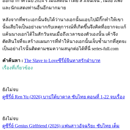
ออกอากาศในปี 2024 ร่วมแสดงนำโดย สวีเจิ๋นเจิ่น , เฉิงอวี่เฟิง
และนักแสดงท่านอื่นอีกมากมาย
หลังจากที่พระเอกนั้นจับได้ว่านางเอกนั้นแอบไปมีกิ๊กทำให้เขา
นั้นเสียใจเป็นอย่างมากกับเหตุการณ์ที่เกิดขึ้นจึงคิดที่อยากจะแก้
แค้นนางเอกได้ในสักวันจนเมื่อถึงเวลาของตัวเองนั้น เค้าจึง
ตัดสินใจที่จะสร้างแผนการที่ทำให้นางเอกนั้นเจ็บช้ำมากที่สุดจะ
เป็นอย่างไรนั้นติดตามชมความสนุกต่อได้ที่นี่ series-full.com
คำค้นหา :
The Slave to Love
ซีรี่ย์จีน
ทาสรักฝ่าบาท
เรื่องที่เกี่ยวข้อง
ยังไม่จบ
ดูซีรี่ย์ Ren Yu (2026) บาปใต้บาดาล ซับไทย ตอนที่ 1-22 จบเรื่อง
ยังไม่จบ
ดูซีรี่ย์ Genius Girlfriend (2026) แฟนสาวอัจฉริยะ ซับไทย เต็ม