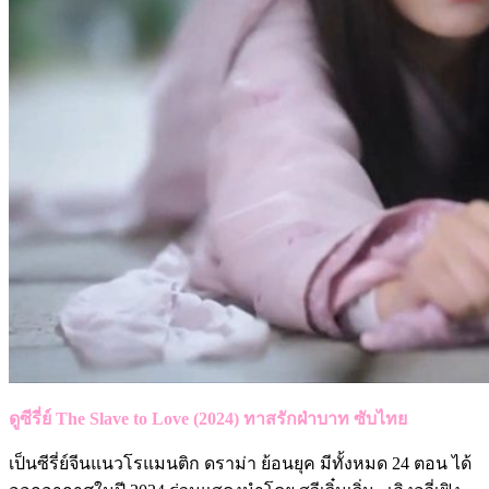
ดูซีรี่ย์ The Slave to Love (2024) ทาสรักฝ่าบาท ซับไทย
เป็นซีรี่ย์จีนแนวโรแมนติก ดราม่า ย้อนยุค มีทั้งหมด 24 ตอน ได้