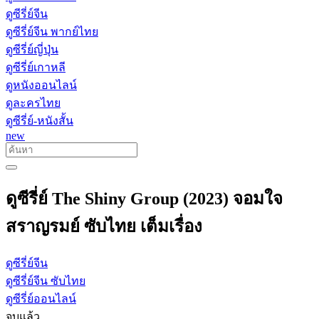
ดูซีรี่ย์จีน
ดูซีรี่ย์จีน พากย์ไทย
ดูซีรี่ย์ญี่ปุ่น
ดูซีรี่ย์เกาหลี
ดูหนังออนไลน์
ดูละครไทย
ดูซีรี่ย์-หนังสั้น
new
ดูซีรี่ย์ The Shiny Group (2023) จอมใจ
สราญรมย์ ซับไทย เต็มเรื่อง
ดูซีรี่ย์จีน
ดูซีรี่ย์จีน ซับไทย
ดูซีรี่ย์ออนไลน์
จบแล้ว