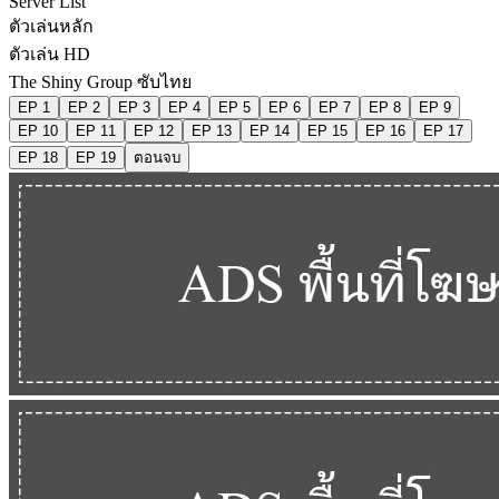
Server List
ตัวเล่นหลัก
ตัวเล่น HD
The Shiny Group ซับไทย
EP 1
EP 2
EP 3
EP 4
EP 5
EP 6
EP 7
EP 8
EP 9
EP 10
EP 11
EP 12
EP 13
EP 14
EP 15
EP 16
EP 17
EP 18
EP 19
ตอนจบ