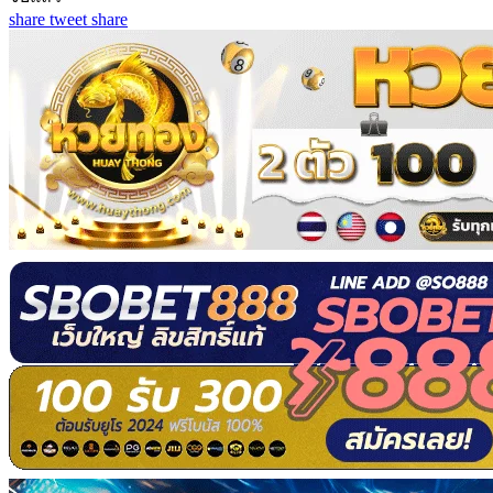
share
tweet
share