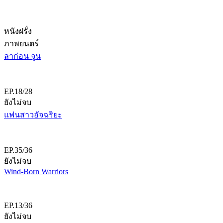
หนังฝรั่ง
ภาพยนตร์
ลาก่อน จูน
EP.18/28
ยังไม่จบ
แฟนสาวอัจฉริยะ
EP.35/36
ยังไม่จบ
Wind-Born Warriors
EP.13/36
ยังไม่จบ