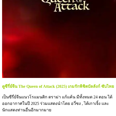
ดูซีรี่ย์จีน The Queen of Attack (2025) เกมรักพิชิตบัลลังก์ ซับไทย
เป็นซีรี่ย์จีนแนวโรแมนติก ดราม่า แก้แค้น มีทั้งหมด 24 ตอน ได้
ออกอากาศในปี 2025 ร่วมแสดงนำโดย อวี่ซง , ไต้เกาเจิ้ง และ
นักแสดงท่านอื่นอีกมากมาย