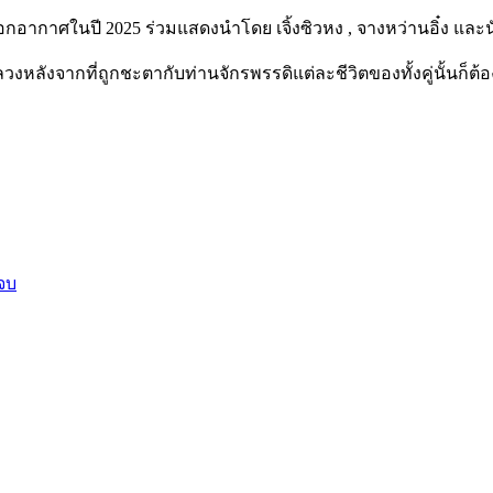
ด้ออกอากาศในปี 2025 ร่วมแสดงนำโดย เจิ้งซิวหง , จางหว่านอิ๋ง แล
ลวงหลังจากที่ถูกชะตากับท่านจักรพรรดิแต่ละชีวิตของทั้งคู่นั้นก
 จบ