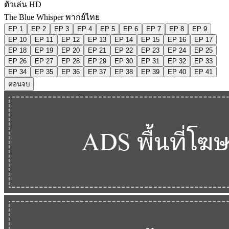
ตัวเล่น HD
The Blue Whisper พากย์ไทย
EP 1
EP 2
EP 3
EP 4
EP 5
EP 6
EP 7
EP 8
EP 9
EP 10
EP 11
EP 12
EP 13
EP 14
EP 15
EP 16
EP 17
EP 18
EP 19
EP 20
EP 21
EP 22
EP 23
EP 24
EP 25
EP 26
EP 27
EP 28
EP 29
EP 30
EP 31
EP 32
EP 33
EP 34
EP 35
EP 36
EP 37
EP 38
EP 39
EP 40
EP 41
ตอนจบ