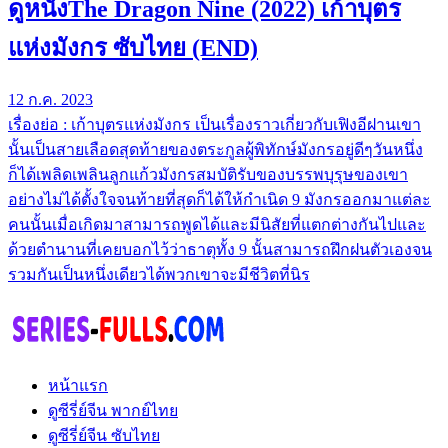
ดูหนังThe Dragon Nine (2022) เก้าบุตร
แห่งมังกร ซับไทย (END)
12 ก.ค. 2023
เรื่องย่อ : เก้าบุตรแห่งมังกร เป็นเรื่องราวเกี่ยวกับเฟิงอีฝานเขา
นั้นเป็นสายเลือดสุดท้ายของตระกูลผู้พิทักษ์มังกรอยู่ดีๆวันหนึ่ง
ก็ได้เพลิดเพลินลูกแก้วมังกรสมบัติรับของบรรพบุรุษของเขา
อย่างไม่ได้ตั้งใจจนท้ายที่สุดก็ได้ให้กำเนิด 9 มังกรออกมาแต่ละ
คนนั้นเมื่อเกิดมาสามารถพูดได้และมีนิสัยที่แตกต่างกันไปและ
ด้วยตำนานที่เคยบอกไว้ว่าธาตุทั้ง 9 นั้นสามารถฝึกฝนตัวเองจน
รวมกันเป็นหนึ่งเดียวได้พวกเขาจะมีชีวิตที่นิร
หน้าแรก
ดูซีรี่ย์จีน พากย์ไทย
ดูซีรี่ย์จีน ซับไทย