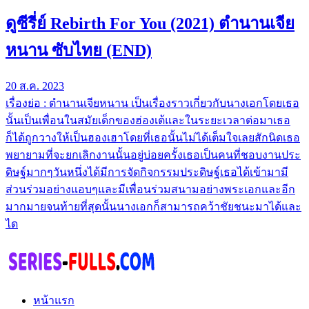
ดูซีรี่ย์ Rebirth For You (2021) ตำนานเจีย
หนาน ซับไทย (END)
20 ส.ค. 2023
เรื่องย่อ : ตำนานเจียหนาน เป็นเรื่องราวเกี่ยวกับนางเอกโดยเธอ
นั้นเป็นเพื่อนในสมัยเด็กของฮ่องเต้และในระยะเวลาต่อมาเธอ
ก็ได้ถูกวางให้เป็นฮองเฮาโดยที่เธอนั้นไม่ได้เต็มใจเลยสักนิดเธอ
พยายามที่จะยกเลิกงานนั้นอยู่บ่อยครั้งเธอเป็นคนที่ชอบงานประ
ดิษฐ์มากๆวันหนึ่งได้มีการจัดกิจกรรมประดิษฐ์เธอได้เข้ามามี
ส่วนร่วมอย่างแอบๆและมีเพื่อนร่วมสนามอย่างพระเอกและอีก
มากมายจนท้ายที่สุดนั้นนางเอกก็สามารถคว้าชัยชนะมาได้และ
ได
หน้าแรก