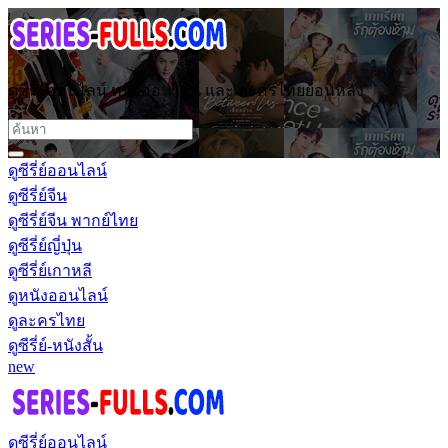
ดูซีรี่ย์ออนไลน์ หนังออนไลน์ และ ละครไทยย้อนหลัง
ดูซีรี่ย์ออนไลน์
ดูซีรี่ย์จีน
ดูซีรี่ย์จีน พากย์ไทย
ดูซีรี่ย์ญี่ปุ่น
ดูซีรี่ย์เกาหลี
ดูหนังออนไลน์
ดูละครไทย
ดูซีรี่ย์-หนังสั้น
new
ดูซีรี่ย์ออนไลน์