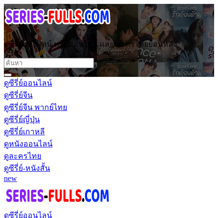
ดูซีรี่ย์ออนไลน์ หนังออนไลน์ และ ละครไทยย้อนหลัง
ดูซีรี่ย์ออนไลน์
ดูซีรี่ย์จีน
ดูซีรี่ย์จีน พากย์ไทย
ดูซีรี่ย์ญี่ปุ่น
ดูซีรี่ย์เกาหลี
ดูหนังออนไลน์
ดูละครไทย
ดูซีรี่ย์-หนังสั้น
new
ดูซีรี่ย์ออนไลน์