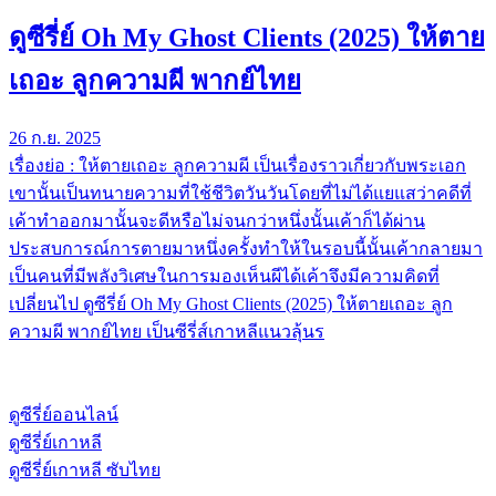
ดูซีรี่ย์ Oh My Ghost Clients (2025) ให้ตาย
เถอะ ลูกความผี พากย์ไทย
26 ก.ย. 2025
เรื่องย่อ : ให้ตายเถอะ ลูกความผี เป็นเรื่องราวเกี่ยวกับพระเอก
เขานั้นเป็นทนายความที่ใช้ชีวิตวันวันโดยที่ไม่ได้แยแสว่าคดีที่
เค้าทำออกมานั้นจะดีหรือไม่จนกว่าหนึ่งนั้นเค้าก็ได้ผ่าน
ประสบการณ์การตายมาหนึ่งครั้งทำให้ในรอบนี้นั้นเค้ากลายมา
เป็นคนที่มีพลังวิเศษในการมองเห็นผีได้เค้าจึงมีความคิดที่
เปลี่ยนไป ดูซีรี่ย์ Oh My Ghost Clients (2025) ให้ตายเถอะ ลูก
ความผี พากย์ไทย เป็นซีรี่ส์เกาหลีแนวลุ้นร
ดูซีรี่ย์ออนไลน์
ดูซีรี่ย์เกาหลี
ดูซีรี่ย์เกาหลี ซับไทย