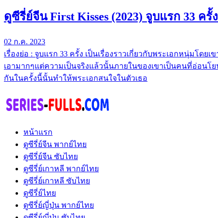
ดูซีรี่ย์จีน First Kisses (2023) จูบแรก 33 ครั้
02 ก.ค. 2023
เรื่องย่อ : จูบแรก 33 ครั้ง เป็นเรื่องราวเกี่ยวกับพระเอกหนุ่ม
เอามากๆแต่ความเป็นจริงแล้วนั้นภายในของเขาเป็นคนที่อ่อนโยนม
กันในครั้งนี้นั้นทำให้พระเอกสนใจในตัวเธอ
หน้าแรก
ดูซีรี่ย์จีน พากย์ไทย
ดูซีรี่ย์จีน ซับไทย
ดูซีรี่ย์เกาหลี พากย์ไทย
ดูซีรี่ย์เกาหลี ซับไทย
ดูซีรี่ย์ไทย
ดูซีรี่ย์ญี่ปุ่น พากย์ไทย
ดูซีรี่ย์ญี่ปุ่น ซับไทย