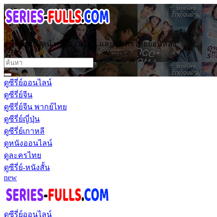
ดูซีรี่ย์ออนไลน์ หนังออนไลน์ และ ละครไทยย้อนหลัง
ดูซีรี่ย์ออนไลน์
ดูซีรี่ย์จีน
ดูซีรี่ย์จีน พากย์ไทย
ดูซีรี่ย์ญี่ปุ่น
ดูซีรี่ย์เกาหลี
ดูหนังออนไลน์
ดูละครไทย
ดูซีรี่ย์-หนังสั้น
new
ดูซีรี่ย์ออนไลน์