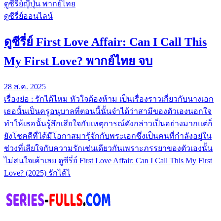
ดูซีรี่ย์ญี่ปุ่น พากย์ไทย
ดูซีรี่ย์ออนไลน์
ดูซีรี่ย์ First Love Affair: Can I Call This
My First Love? พากย์ไทย จบ
28 ส.ค. 2025
เรื่องย่อ : รักได้ไหม หัวใจต้องห้าม เป็นเรื่องราวเกี่ยวกับนางเอก
เธอนั้นเป็นครูอนุบาลที่ตอนนี้นั้นจำได้ว่าสามีของตัวเองนอกใจ
ทำให้เธอนั้นรู้สึกเสียใจกับเหตุการณ์ดังกล่าวเป็นอย่างมากแต่ก็
ยังโชคดีที่ได้มีโอกาสมารู้จักกับพระเอกซึ่งเป็นคนที่กำลังอยู่ใน
ช่วงที่เสียใจกับความรักเช่นเดียวกันเพราะภรรยาของตัวเองนั้น
ไม่สนใจเค้าเลย ดูซีรี่ย์ First Love Affair: Can I Call This My First
Love? (2025) รักได้ไ