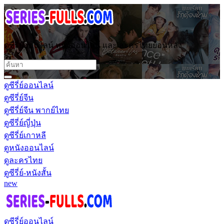
ดูซีรี่ย์ออนไลน์ หนังออนไลน์ และ ละครไทยย้อนหลัง
ดูซีรี่ย์ออนไลน์
ดูซีรี่ย์จีน
ดูซีรี่ย์จีน พากย์ไทย
ดูซีรี่ย์ญี่ปุ่น
ดูซีรี่ย์เกาหลี
ดูหนังออนไลน์
ดูละครไทย
ดูซีรี่ย์-หนังสั้น
new
ดูซีรี่ย์ออนไลน์