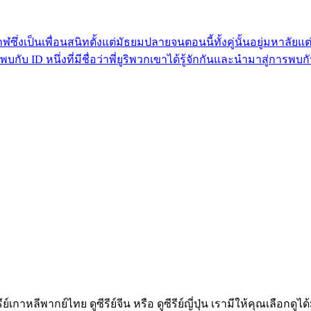
ชอบวาฬซึ่งเป็นเพื่อนสนิทตั้งแต่มัธยมปลายจนตอนนี้ทั้งคู่นั้นอยู่ม
 ID หนึ่งที่มีชื่อว่าพี่ยูริพวกเขาได้รู้จักกันและนำมาสู่การพบกันจนร
ีรีย์เกาหลีพากย์ไทย ดูซีรีย์จีน หรือ ดูซีรีย์ญี่ปุ่น เรามีให้คุณเล