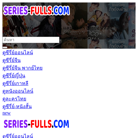
ดูซีรี่ย์ออนไลน์ หนังออนไลน์ และ ละครไทยย้อนหลัง
ดูซีรี่ย์ออนไลน์
ดูซีรี่ย์จีน
ดูซีรี่ย์จีน พากย์ไทย
ดูซีรี่ย์ญี่ปุ่น
ดูซีรี่ย์เกาหลี
ดูหนังออนไลน์
ดูละครไทย
ดูซีรี่ย์-หนังสั้น
new
ดูซีรี่ย์ออนไลน์