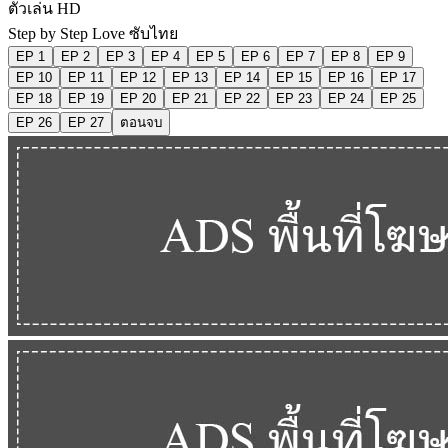
ตัวเล่น HD
Step by Step Love ซับไทย
EP 1
EP 2
EP 3
EP 4
EP 5
EP 6
EP 7
EP 8
EP 9
EP 10
EP 11
EP 12
EP 13
EP 14
EP 15
EP 16
EP 17
EP 18
EP 19
EP 20
EP 21
EP 22
EP 23
EP 24
EP 25
EP 26
EP 27
ตอนจบ