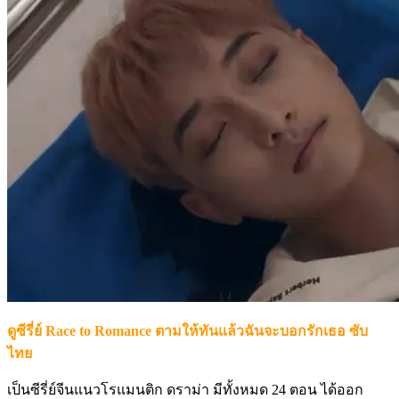
ดูซีรี่ย์ Race to Romance ตามให้ทันแล้วฉันจะบอกรักเธอ ซับ
ไทย
เป็นซีรี่ย์จีนแนวโรแมนติก ดราม่า มีทั้งหมด 24 ตอน ได้ออก