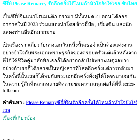
ซีรี่ย์ Please Remarry รักอีกครั้งได้ไหมถ้าหัวใจยังใช่เธอ ซับไทย
เป็นซีรี่ย์จีนแนวโรแมนติก ดราม่า มีทั้งหมด 21 ตอน ได้ออก
อากาศในปี 2023 ร่วมแสดงนำโดย จ้าวอี้ป๋อ , เซี่ยงซิน และนัก
แสดงท่านอื่นอีกมากมาย
เป็นเรื่องราวเกี่ยวกับนางเอกวันหนึ่งนั้นเธอจำเป็นต้องแต่งงาน
อย่างจำใจกับพระเอกเพราะธุรกิจของครอบครัวแต่แล้วหลังจาก
ที่ได้ใช้ชีวิตคู่มาสักพักเธอก็ได้อยากกลับไปเพราะเหตุผลบาง
อย่างถ้าเธอก็ได้กลายเป็นหญิงสาวที่โสดอีกครั้งแต่การกลับมา
ในครั้งนี้นั้นเธอก็ได้พบกับพระเอกอีกครั้งทั้งคู่ได้โคจรมาเจอกัน
ในความรู้สึกที่หลากหลายติดตามชมความสนุกต่อได้ที่นี่ series-
full.com
คำค้นหา :
Please Remarry
ซีรี่ย์จีน
รักอีกครั้งได้ไหมถ้าหัวใจยังใช่
เธอ
เรื่องที่เกี่ยวข้อง