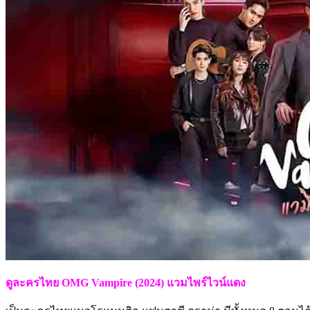
ดูละครไทย OMG Vampire (2024) แวมไพร์ไวน์แดง