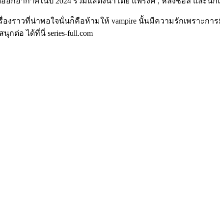
ออกอากาศในปี 2024 ร่วมแสดงนำโดย แฟรงค์ , หลงชื่อลี และนัก
เรื่องราวที่น่าพอใจนั่นก็คือห้ามให้ vampire นั้นมีความรักเพราะ
 ได้ที่นี่ series-full.com