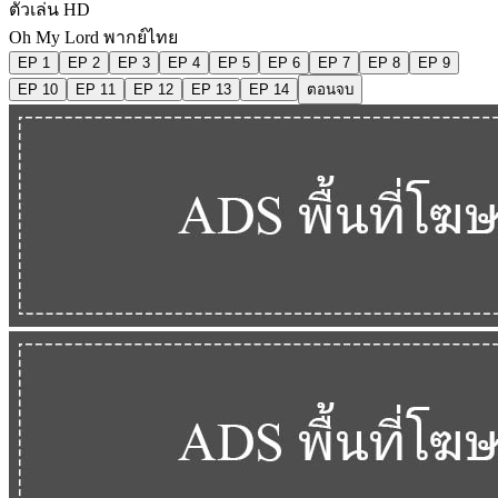
ตัวเล่น HD
Oh My Lord พากย์ไทย
EP 1
EP 2
EP 3
EP 4
EP 5
EP 6
EP 7
EP 8
EP 9
EP 10
EP 11
EP 12
EP 13
EP 14
ตอนจบ