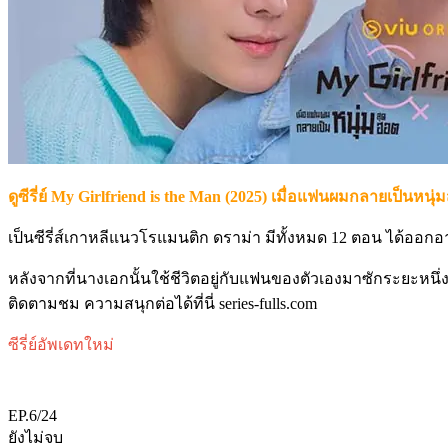
ดูซีรี่ย์ My Girlfriend is the Man (2025) เมื่อแฟนผมกลายเป็นหน
เป็นซีรี่ส์เกาหลีแนวโรแมนติก ดราม่า มีทั้งหมด 12 ตอน ได้ออก
หลังจากที่นางเอกนั้นใช้ชีวิตอยู่กับแฟนของตัวเองมาซักระยะหนึ่
ติดตามชม ความสนุกต่อได้ที่นี่ series-fulls.com
ซีรี่ย์อัพเดทใหม่
EP.6/24
ยังไม่จบ