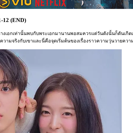
 1-12 (END)
บนางเอกเท่านั้นพบกับพระเอกมานานพอสมควรแต่วันดังนั้นก็ดันเกิดเรื่
กความจริงกับเขาและนี่คือจุดเริ่มต้นของเรื่องราวความวุ่นวายคว