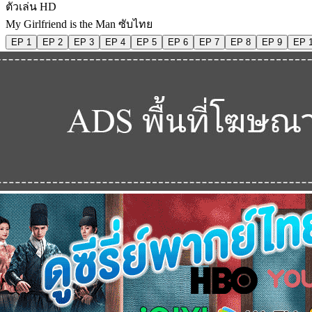
ตัวเล่น HD
My Girlfriend is the Man ซับไทย
EP 1
EP 2
EP 3
EP 4
EP 5
EP 6
EP 7
EP 8
EP 9
EP 