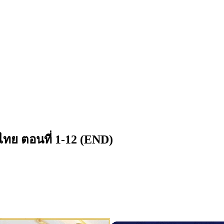
ับไทย ตอนที่ 1-12 (END)