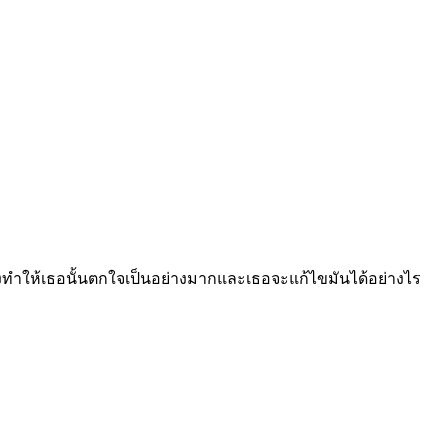
ซึ่งทำให้เธอนั้นตกใจเป็นอย่างมากและเธอจะแก้ไขมันได้อย่างไร