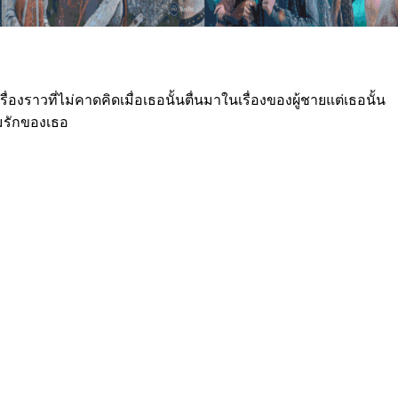
องราวที่ไม่คาดคิดเมื่อเธอนั้นตื่นมาในเรื่องของผู้ชายแต่เธอนั้น
ามรักของเธอ