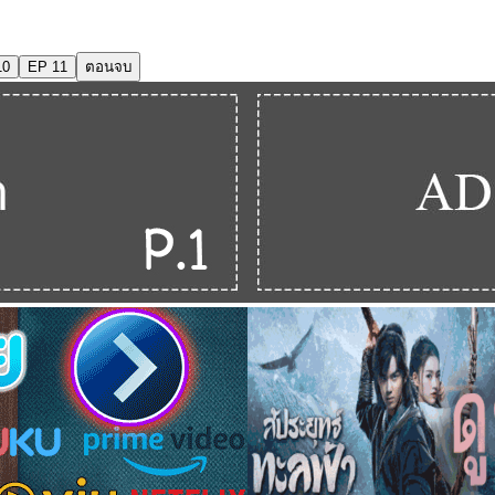
10
EP 11
ตอนจบ