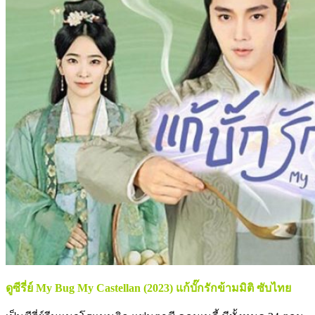
ดูซีรี่ย์ My Bug My Castellan (2023) แก้บั๊กรักข้ามมิติ ซับไทย