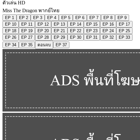
ตัวเล่น HD
Miss The Dragon พากย์ไทย
EP 1
EP 2
EP 3
EP 4
EP 5
EP 6
EP 7
EP 8
EP 9
EP 10
EP 11
EP 12
EP 13
EP 14
EP 15
EP 16
EP 17
EP 18
EP 19
EP 20
EP 21
EP 22
EP 23
EP 24
EP 25
EP 26
EP 27
EP 28
EP 29
EP 30
EP 31
EP 32
EP 33
EP 34
EP 35
ตอนจบ
EP 37