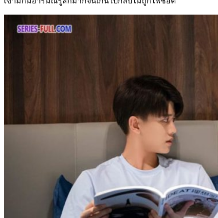
เขามักมีอารมณ์รู้สึกมากจนเกินไปกลับไม่ถูกไฟช็อต