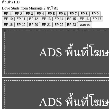
ตัวเล่น HD
Love Starts from Marriage 2 ซับไทย
EP 1
EP 2
EP 3
EP 4
EP 5
EP 6
EP 7
EP 8
EP 9
EP 10
EP 11
EP 12
EP 13
EP 14
EP 15
EP 16
EP 17
EP 18
EP 19
EP 20
EP 21
EP 22
EP 23
ตอนจบ