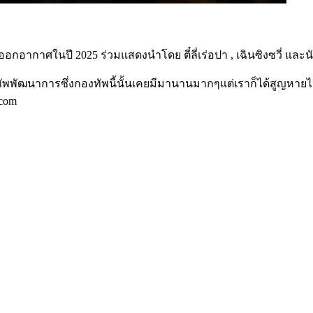
้ออกอากาศในปี 2025 ร่วมแสดงนำโดย ตี๋ลี่เร่อปา , เฉินซิงซวี่ แล
ัพพัฒนาการซึ่งกองทัพนี้นั้นเคยมีมานานมากๆแต่เราก็ได้สูญหายไปต
.com