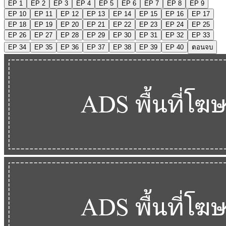
EP 1
EP 2
EP 3
EP 4
EP 5
EP 6
EP 7
EP 8
EP 9
EP 10
EP 11
EP 12
EP 13
EP 14
EP 15
EP 16
EP 17
EP 18
EP 19
EP 20
EP 21
EP 22
EP 23
EP 24
EP 25
EP 26
EP 27
EP 28
EP 29
EP 30
EP 31
EP 32
EP 33
EP 34
EP 35
EP 36
EP 37
EP 38
EP 39
EP 40
ตอนจบ