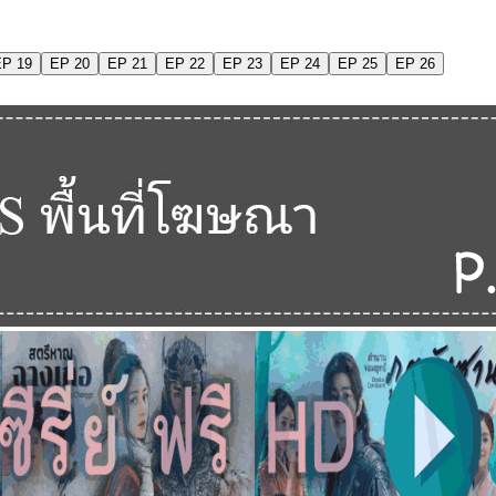
EP 19
EP 20
EP 21
EP 22
EP 23
EP 24
EP 25
EP 26