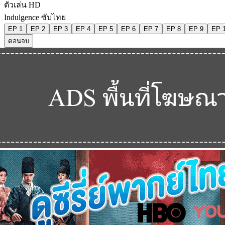
ตัวเล่น HD
Indulgence ซับไทย
EP 1
EP 2
EP 3
EP 4
EP 5
EP 6
EP 7
EP 8
EP 9
EP 
ตอนจบ