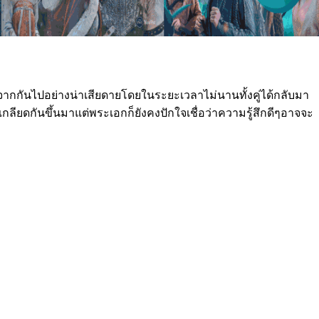
งแยกจากกันไปอย่างน่าเสียดายโดยในระยะเวลาไม่นานทั้งคู่ได้กลับมา
ู่เกลียดกันขึ้นมาแต่พระเอกก็ยังคงปักใจเชื่อว่าความรู้สึกดีๆอาจจะ