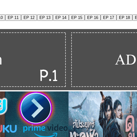
10
EP 11
EP 12
EP 13
EP 14
EP 15
EP 16
EP 17
EP 18