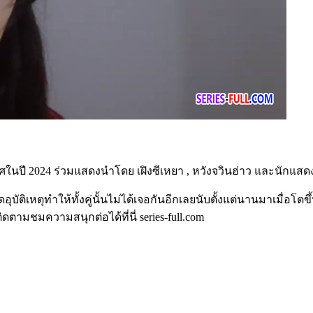
าศในปี 2024 ร่วมแสดงนำโดย เฝิงซีเหยา , หวังจวินฮ่าว และนักแส
ติเหตุทำให้ทั้งคู่นั้นไม่ได้เจอกันอีกเลยนับตั้งแต่นานมาเมื่อโตขึ้
ิดตามชมความสนุกต่อได้ที่นี่ series-full.com