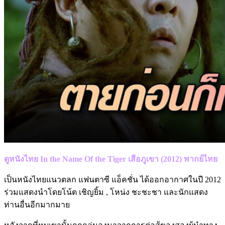
ดูหนังไทย In the Name Of the Tiger เสือภูเขา (2012) พากย์ไทย
เป็นหนังไทยแนวตลก แฟนตาซี แอ็คชั่น ได้ออกอากาศในปี 2012
ร่วมแสดงนำโดยโน้ต เชิญยิ้ม , โหน่ง ชะชะชา และนักแสดง
ท่านอื่นอีกมากมาย