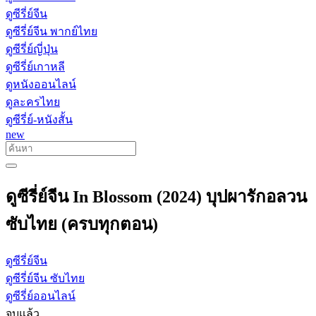
ดูซีรี่ย์จีน
ดูซีรี่ย์จีน พากย์ไทย
ดูซีรี่ย์ญี่ปุ่น
ดูซีรี่ย์เกาหลี
ดูหนังออนไลน์
ดูละครไทย
ดูซีรี่ย์-หนังสั้น
new
ดูซีรี่ย์จีน In Blossom (2024) บุปผารักอลวน
ซับไทย (ครบทุกตอน)
ดูซีรี่ย์จีน
ดูซีรี่ย์จีน ซับไทย
ดูซีรี่ย์ออนไลน์
จบแล้ว