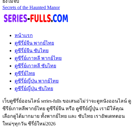
ยังไม่จบ
Secrets of the Haunted Manor
หน้าแรก
ดูซีรี่ย์จีน พากย์ไทย
ดูซีรี่ย์จีน ซับไทย
ดูซีรี่ย์เกาหลี พากย์ไทย
ดูซีรี่ย์เกาหลี ซับไทย
ดูซีรี่ย์ไทย
ดูซีรี่ย์ญี่ปุ่น พากย์ไทย
ดูซีรี่ย์ญี่ปุ่น ซับไทย
เว็บดูซีรี่ย์ออนไลน์ series-fulls ขอเสนอไม่ว่าจะดูหนังออนไลน์ ดู
ซีรีย์เกาหลีพากย์ไทย ดูซีรีย์จีน หรือ ดูซีรีย์ญี่ปุ่น เรามีให้คุณ
เลือกดูได้มากมาย ทั้งพากย์ไทย และ ซับไทย เราอัพเดทตอน
ใหม่ๆทุกวัน ซีรี่ย์ใหม่2026