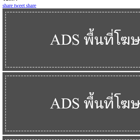
share
tweet
share