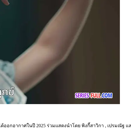
ได้ออกอากาศในปี 2025 ร่วมแสดงนำโดย พิงกี้สาวิกา , เปรมณัฐ 