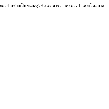
วของฝ่ายชายเป็นคนยศสูงซึ่งแตกต่างจากครอบครัวเธอเป็นอย่าง