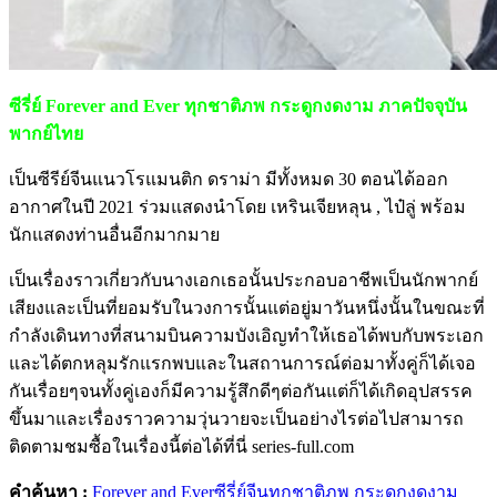
ซีรี่ย์ Forever and Ever ทุกชาติภพ กระดูกงดงาม ภาคปัจจุบัน
พากย์ไทย
เป็นซีรีย์จีนแนวโรแมนติก ดราม่า มีทั้งหมด 30 ตอนได้ออก
อากาศในปี 2021 ร่วมแสดงนำโดย เหรินเจียหลุน , ไป๋ลู่ พร้อม
นักแสดงท่านอื่นอีกมากมาย
เป็นเรื่องราวเกี่ยวกับนางเอกเธอนั้นประกอบอาชีพเป็นนักพากย์
เสียงและเป็นที่ยอมรับในวงการนั้นแต่อยู่มาวันหนึ่งนั้นในขณะที่
กำลังเดินทางที่สนามบินความบังเอิญทำให้เธอได้พบกับพระเอก
และได้ตกหลุมรักแรกพบและในสถานการณ์ต่อมาทั้งคู่ก็ได้เจอ
กันเรื่อยๆจนทั้งคู่เองก็มีความรู้สึกดีๆต่อกันแต่ก็ได้เกิดอุปสรรค
ขึ้นมาและเรื่องราวความวุ่นวายจะเป็นอย่างไรต่อไปสามารถ
ติดตามชมซื้อในเรื่องนี้ต่อได้ที่นี่ series-full.com
คำค้นหา :
Forever and Ever
ซีรี่ย์จีน
ทุกชาติภพ กระดูกงดงาม