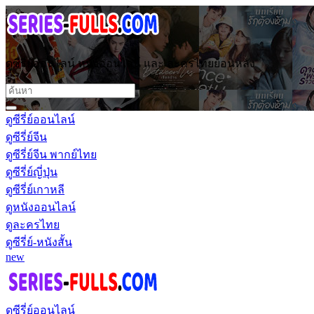
ดูซีรี่ย์ออนไลน์ หนังออนไลน์ และ ละครไทยย้อนหลัง
ดูซีรี่ย์ออนไลน์
ดูซีรี่ย์จีน
ดูซีรี่ย์จีน พากย์ไทย
ดูซีรี่ย์ญี่ปุ่น
ดูซีรี่ย์เกาหลี
ดูหนังออนไลน์
ดูละครไทย
ดูซีรี่ย์-หนังสั้น
new
ดูซีรี่ย์ออนไลน์