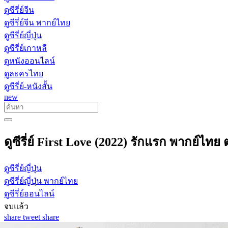
ดูซีรี่ย์จีน
ดูซีรี่ย์จีน พากย์ไทย
ดูซีรี่ย์ญี่ปุ่น
ดูซีรี่ย์เกาหลี
ดูหนังออนไลน์
ดูละครไทย
ดูซีรี่ย์-หนังสั้น
new
ดูซีรี่ย์ First Love (2022) รักแรก พากย์ไทย
ดูซีรี่ย์ญี่ปุ่น
ดูซีรี่ย์ญี่ปุ่น พากย์ไทย
ดูซีรี่ย์ออนไลน์
จบแล้ว
share
tweet
share