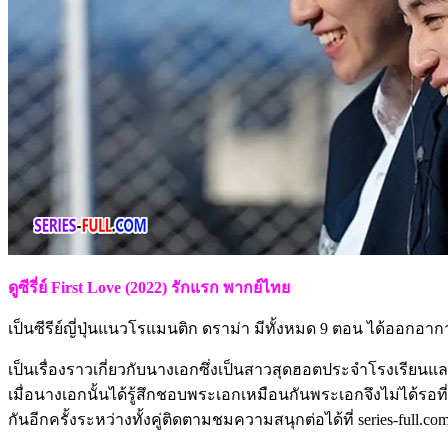
ดูซีรี่ย์ First Love (2022) รักแรก พากย์ไทย
เป็นซีรีย์ญี่ปุ่นแนวโรแมนติก ดราม่า มีทั้งหมด 9 ตอน ได้ออกอา
เป็นเรื่องราวเกี่ยวกับนางเอกซึ่งเป็นสาวสุดฮอตประจำโรงเรียน
เมื่อนางเอกนั้นได้รู้สึกชอบพระเอกเหมือนกันพระเอกจึงไม่ได้รอท
กันอีกครั้งระหว่างทั้งคู่ติดตามชมความสนุกต่อได้ที่ series-full.co