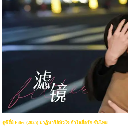
ดูซีรี่ย์ Filter (2025) ปาฏิหาริย์หัวใจ กําไลสื่อรัก ซับไทย