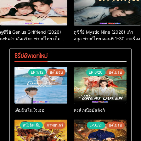
ดูซีรี่ย์ Genius Girlfriend (2026)
ดูซีรี่ย์ Mystic Nine (2026) เก้า
แฟนสาวอัจฉริยะ พากย์ไทย เต็ม
สกุล พากย์ไทย ตอนที่ 1-30 จบเรื่อง
เรื่อง
ซีรี่ย์อัพเดทใหม่
EP.1/12
ยังไม่จบ
EP.6/20
ยังไม่จบ
เติมฝันในใจเธอ
หงส์เหนือบัลลังก์
หนังอินเดีย
ภาพยนตร์
EP.6/21
ยังไม่จบ