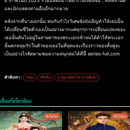
อากาศในปี 2025 ร่วมแสดงนำโดย ถานเจี้ยนซื่อ , หลี่หลานตี๋
และนักแสดงท่านอื่นอีกมากมาย
หลังจากที่นางเอกนั้น พบกับกำไรวิเศษยังบังเอิญทำให้เธอนั้น
ได้เปลี่ยนชีวิตตัวเองเป็นอย่างมากแต่ทุกๆการเปลี่ยนแปลงของ
เธอนั้นดันไปอยู่ในสายตาของพระเอกเข้าจนได้ทำให้พระเอก
นั้นตกหลุมรักในตัวของเธอในที่สุดและเรื่องราวของทั้งคู่จะ
เป็นอย่างไรติดตามชมความสนุกต่อได้ที่นี้ series-full.com
คำค้นหา :
Filter
ซีรี่ย์จีน
ปาฏิหาริย์หัวใจ กำไลสื่อรัก
เรื่องที่เกี่ยวข้อง
ยังไม่จบ
ยังไม่จบ