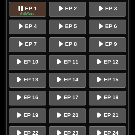
EP 1
EP 2
EP 3
กำลังรับชม
EP 4
EP 5
EP 6
EP 7
EP 8
EP 9
EP 10
EP 11
EP 12
EP 13
EP 14
EP 15
EP 16
EP 17
EP 18
EP 19
EP 20
EP 21
EP 22
EP 23
EP 24